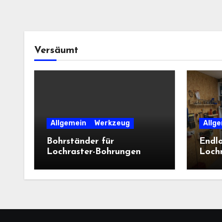
Versäumt
Allgemein
Werkzeug
Allg
Bohrständer für
Endlo
Lochraster-Bohrungen
Loch
Schu