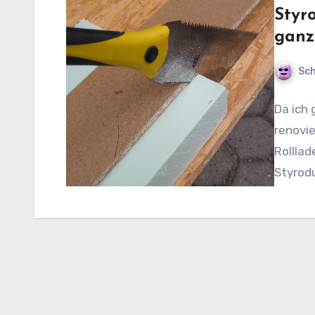
Styr
ganz
Sch
Da ich
renovie
Rollla
Styrod