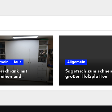
emein
Haus
Allgemein
sschrank mit
Sägetisch zum schnei
reihen und
großer Holzplatten
bladen