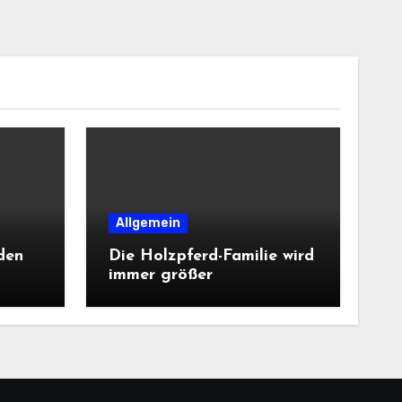
Allgemein
den
Die Holzpferd-Familie wird
immer größer