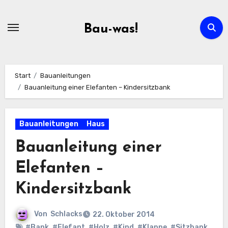
Zum
Inhalt
Bau-was!
springen
Start
Bauanleitungen
Bauanleitung einer Elefanten – Kindersitzbank
Bauanleitungen
Haus
Bauanleitung einer
Elefanten –
Kindersitzbank
Von
Schlacks
22. Oktober 2014
#Bank
,
#Elefant
,
#Holz
,
#Kind
,
#Klappe
,
#Sitzbank
,