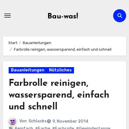
Zum
Inhalt
Bau-was!
springen
Start
Bauanleitungen
Farbrolle reinigen, wassersparend, einfach und schnell
Bauanleitungen
Nützliches
Farbrolle reinigen,
wassersparend, einfach
und schnell
Von
Schlacks
9. November 2014
#einfach
,
#Farbe
,
#Farbrolle
,
#Gewindestange
,