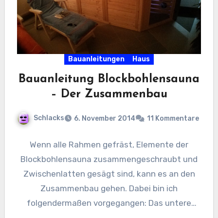
Bauanleitungen
Haus
Bauanleitung Blockbohlensauna
– Der Zusammenbau
Schlacks
6. November 2014
11 Kommentare
Wenn alle Rahmen gefräst, Elemente der
Blockbohlensauna zusammengeschraubt und
Zwischenlatten gesägt sind, kann es an den
Zusammenbau gehen. Dabei bin ich
folgendermaßen vorgegangen: Das untere
Rahmenholz, in dass die