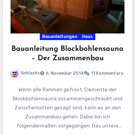
Bauanleitungen
Haus
Bauanleitung Blockbohlensauna
– Der Zusammenbau
Schlacks
6. November 2014
11 Kommentare
Wenn alle Rahmen gefräst, Elemente der
Blockbohlensauna zusammengeschraubt und
Zwischenlatten gesägt sind, kann es an den
Zusammenbau gehen. Dabei bin ich
folgendermaßen vorgegangen: Das untere
Rahmenholz, in dass die