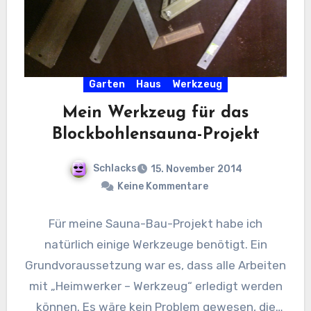
Garten
Haus
Werkzeug
Mein Werkzeug für das
Blockbohlensauna-Projekt
Schlacks
15. November 2014
Keine Kommentare
Für meine Sauna-Bau-Projekt habe ich
natürlich einige Werkzeuge benötigt. Ein
Grundvoraussetzung war es, dass alle Arbeiten
mit „Heimwerker – Werkzeug“ erledigt werden
können. Es wäre kein Problem gewesen, die